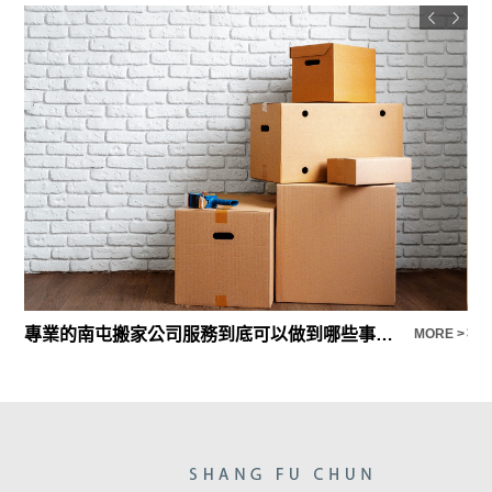
專業的南屯搬家公司服務到底可以做到哪些事情？
找
E >
MORE >