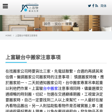
简体
HOME
上富駿台中搬家注意事項
上富駿台中搬家注意事項
在找搬家公司時要貨比三家，先電話聯繫，合適的再請其來
估價。僱請搬家公司搬家時的注意事項： 慎選搬家時機，應
於搬家前一、二天前通知搬家公司，台中搬家專業吊車起重
以利他們作業。上富駿
台中搬家
注意事項同時，儘量選擇交
通順暢的時刻搬，切記，勿選在交通巔峰期搬，工視當決定
要搬家時，自己一定要找到二人以上來幫忙，一人最好在屋
內看物品搬出，另一人則協助監看物件是否確實搬上車；運
送過程最好要有人隨車，以免在載送過程中，發生物品不見